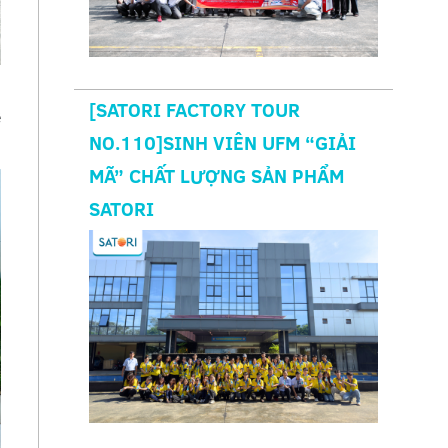
g
[SATORI FACTORY TOUR
ệ
NO.110]SINH VIÊN UFM “GIẢI
MÃ” CHẤT LƯỢNG SẢN PHẨM
SATORI