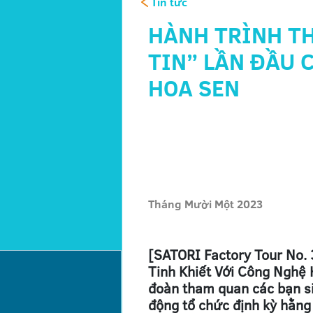
Tin tức
HÀNH TRÌNH T
TIN” LẦN ĐẦU 
HOA SEN
Tháng Mười Một 2023
[SATORI Factory Tour No.
Tinh Khiết Với Công Nghệ 
đoàn tham quan các bạn si
động tổ chức định kỳ hằng