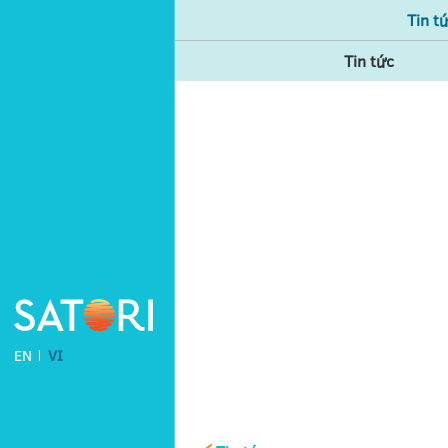
Tin t
Tin tức
EN
VI