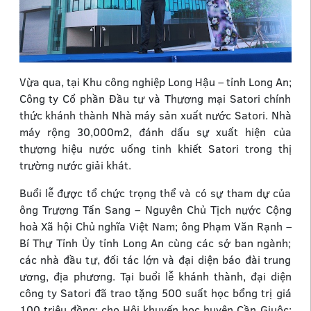
Vừa qua, tại Khu công nghiệp Long Hậu – tỉnh Long An;
Công ty Cổ phần Đầu tư và Thương mại Satori chính
thức khánh thành Nhà máy sản xuất nước Satori. Nhà
máy rộng 30,000m2, đánh dấu sự xuất hiện của
thương hiệu nước uống tinh khiết Satori trong thị
trường nước giải khát.
Buổi lễ được tổ chức trọng thể và có sự tham dự của
ông Trương Tấn Sang – Nguyên Chủ Tịch nước Cộng
hoà Xã hội Chủ nghĩa Việt Nam; ông Phạm Văn Rạnh –
Bí Thư Tỉnh Ủy tỉnh Long An cùng các sở ban ngành;
các nhà đầu tư, đối tác lớn và đại diện báo đài trung
ương, địa phương. Tại buổi lễ khánh thành, đại diện
công ty Satori đã trao tặng 500 suất học bổng trị giá
100 triệu đồng; cho Hội khuyến học huyện Cần Giuộc;