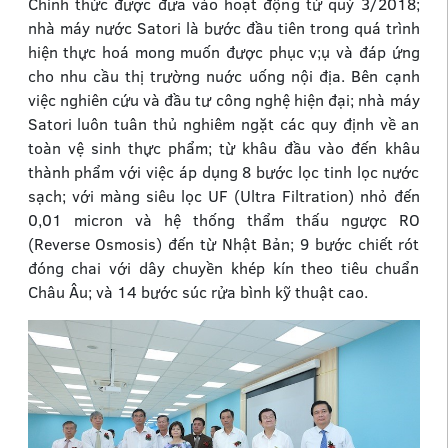
Chính thức được đưa vào hoạt động từ quý 3/2018;
nhà máy nước Satori là bước đầu tiên trong quá trình
hiện thực hoá mong muốn được phục v;ụ và đáp ứng
cho nhu cầu thị trường nuớc uống nội địa. Bên cạnh
việc nghiên cứu và đầu tư công nghệ hiện đại; nhà máy
Satori luôn tuân thủ nghiêm ngặt các quy định về an
toàn vệ sinh thực phẩm; từ khâu đầu vào đến khâu
thành phẩm với việc áp dụng 8 bước lọc tinh lọc nước
sạch; với màng siêu lọc UF (Ultra Filtration) nhỏ đến
0,01 micron và hệ thống thẩm thấu ngược RO
(Reverse Osmosis) đến từ Nhật Bản; 9 bước chiết rót
đóng chai với dây chuyền khép kín theo tiêu chuẩn
Châu Âu; và 14 bước súc rửa bình kỹ thuật cao.